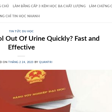
G CHỦ
LÀM BẰNG CẤP 3 KÈM HỌC BẠ CHẤT LƯỢNG
LÀM CHỨNG CH
NG CHỈ TIN HỌC NHANH
TIN TỨC DU HỌC
l Out Of Urine Quickly? Fast and
Effective
ED ON
THÁNG 2 24, 2023
BY
QUANTRI