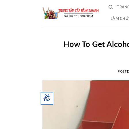
Skip
TRAN
to
content
LÀM CHỨ
How To Get Alcoho
POST
24
Th2