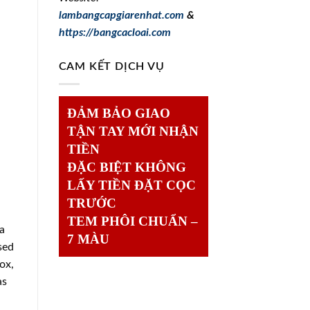
lambangcapgiarenhat.com
&
https://bangcacloai.com
CAM KẾT DỊCH VỤ
ĐẢM BẢO GIAO
TẬN TAY MỚI NHẬN
TIỀN
ĐẶC BIỆT KHÔNG
LẤY TIỀN ĐẶT CỌC
TRƯỚC
TEM PHÔI CHUẨN –
 a
7 MÀU
sed
ox,
as