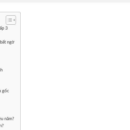
ấp 3
 bất ngờ
nh
n gốc
iều năm?
ận?