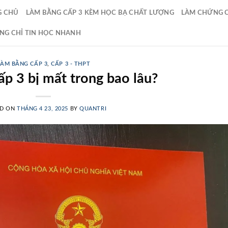
G CHỦ
LÀM BẰNG CẤP 3 KÈM HỌC BẠ CHẤT LƯỢNG
LÀM CHỨNG CH
NG CHỈ TIN HỌC NHANH
LÀM BẰNG CẤP 3
,
CẤP 3 - THPT
p 3 bị mất trong bao lâu?
ED ON
THÁNG 4 23, 2025
BY
QUANTRI