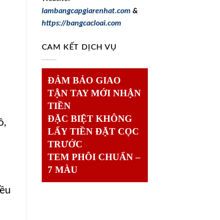
lambangcapgiarenhat.com
&
https://bangcacloai.com
CAM KẾT DỊCH VỤ
ĐẢM BẢO GIAO
TẬN TAY MỚI NHẬN
TIỀN
ĐẶC BIỆT KHÔNG
ồ,
LẤY TIỀN ĐẶT CỌC
TRƯỚC
TEM PHÔI CHUẨN –
7 MÀU
iều