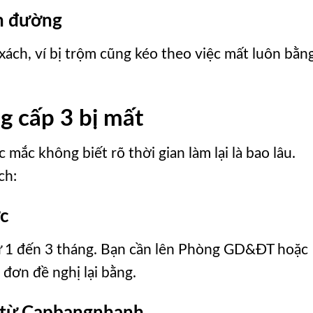
ên đường
ách, ví bị trộm cũng kéo theo việc mất luôn bằn
ng cấp 3 bị mất
 mắc không biết rõ thời gian làm lại là bao lâu.
ch:
ớc
 từ 1 đến 3 tháng. Bạn cần lên Phòng GD&ĐT hoặc
 đơn đề nghị lại bằng.
g từ Capbangnhanh