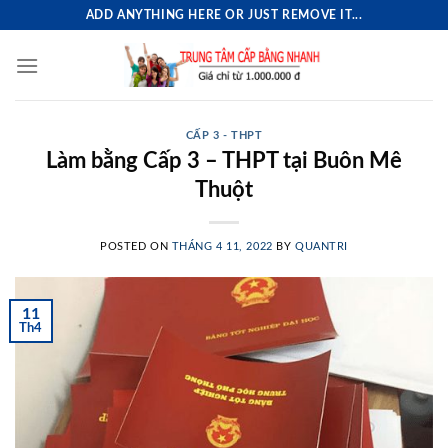
Skip
ADD ANYTHING HERE OR JUST REMOVE IT...
to
content
CẤP 3 - THPT
Làm bằng Cấp 3 – THPT tại Buôn Mê
Thuột
POSTED ON
THÁNG 4 11, 2022
BY
QUANTRI
11
Th4