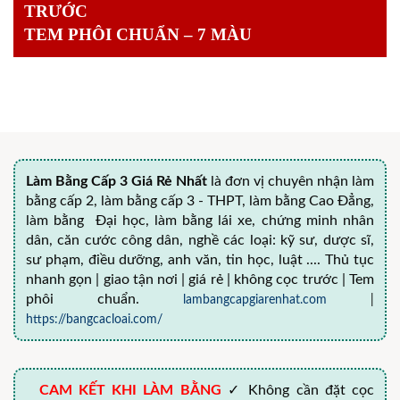
TRƯỚC
TEM PHÔI CHUẨN – 7 MÀU
Làm Bằng Cấp 3 Giá Rẻ Nhất
là đơn vị chuyên nhận làm
bằng cấp 2, làm bằng cấp 3 - THPT, làm bằng Cao Đẳng,
làm bằng Đại học, làm bằng lái xe, chứng minh nhân
dân, căn cước công dân, nghề các loại: kỹ sư, dược sĩ,
sư phạm, điều dưỡng, anh văn, tin học, luật .... Thủ tục
nhanh gọn | giao tận nơi | giá rẻ | không cọc trước | Tem
phôi chuẩn.
lambangcapgiarenhat.com
|
https://bangcacloai.com/
CAM KẾT KHI LÀM BẰNG
✓ Không cần đặt cọc