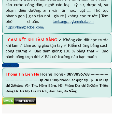
căn cước công dân, nghề các loại: kỹ sư, dược sĩ, sư
phạm, điều dưỡng, anh văn, tin học, luật .... Thủ tục
nhanh gọn | giao tận nơi | giá rẻ | không cọc trước | Tem
phôi chuẩn.
lambangcapgiarenhat.com
|
https://bangcacloai.com/
CAM KẾT KHI LÀM BẰNG
✓ Không cần đặt cọc trước
khi làm ✓ Làm xong giao tận tay ✓ Kiểm chứng bằng cách
công chứng ✓ Bảo đảm giống 100 % bằng thật ✓ Bảo
hành bằng trọn đời ✓ Bất cứ trường nào bạn muốn
Facebook
Thông Tin Liên Hệ
Hoàng Trọng -
0899836768
--------------
------------------------- Địa chỉ 1:Ship nhanh Các quận tại Tp. HCM Địa
chỉ 2:Hoàng Văn Thụ, Hồng Bàng, Hải Phòng Địa chỉ 3:Khâm Thiên,
Đống Đa, Hà Nội Địa chỉ 4: P, Hải Châu, Đà Nẵng