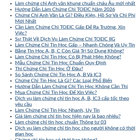
Làm chứng chỉ Anh văn khung chuẩn châu Âu mới nhất
Hướng Dẫn Làm Chứng Chỉ TOEIC Năm 2026
Chứng Chỉ Anh Văn Là Gì? Điều Kiện, Hồ Sơ Và Chi Phí
Mới Nhất
Cần Làm Chứng Chỉ TOEIC Gấp Để Ra Trường, Xin
Việc?
Sự Thật Về Dịch Vụ Làm Chứng Chỉ TOEIC IIG
Làm Chứng Chỉ Tin Học Gấp – Nhanh Chóng Và Uy Tín
Bằng Tin Học A, B, C Còn Giá Trị Sử Dụng Không?
Làm Chứng Chỉ Tin Học Có Bị Phát Hiện Không?
Mẫu Chứng Chỉ Tin Học Chuẩn Quy Định
Thi Chứng Chỉ Tin Học Ở Đâu?
So Sánh Chứng Chỉ Tin Học A, B Và IC3
Chứng Chỉ Tin Học Là Gì? Các Loại Phổ Biến
Hướng Dẫn Làm Chứng Chỉ Tin Học Không Cần Thi
Mua Chứng Chỉ Tin Học Để Xin Việc?
Dịch vụ làm chứng chỉ tin học A, B, IC3 cấp tốc theo
yêu cầu
Làm Chứng Chỉ Tin Học Nhanh, Uy Tín
Giá làm chứng chỉ tin học hiện nay là bao nhiêu?
Làm chứng chỉ tin học chuẩn Thông tư 03
Dịch vụ làm chứng chỉ tin học cho người không có thời
gian học