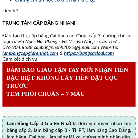
Chứng chỉ tin học có thời hạn không?
Liên hệ
TRUNG TÂM CẤP BẰNG NHANH
Đào tạo thi, cấp bằng đại học,cao đẳng, cấp 3, chứng chỉ các
loại
Từ Hà Nội - Hải Phòng - HCM - Đà Nẵng - Cần Thơ...
076.904.8688
capbangnhanh2022@gmail.com Website:
lambangcapgiarenhat.com
&
https://bangcacloai.com
Cam kết dịch vụ
ĐẢM BẢO GIAO TẬN TAY MỚI NHẬN TIỀN
ĐẶC BIỆT KHÔNG LẤY TIỀN ĐẶT CỌC
TRƯỚC
TEM PHÔI CHUẨN – 7 MÀU
Làm Bằng Cấp 3 Giá Rẻ Nhất
là đơn vị chuyên nhận làm
bằng cấp 2, làm bằng cấp 3 - THPT, làm bằng Cao Đẳng,
làm bằng Đại học, làm bằng lái xe, chứng minh nhân dân,