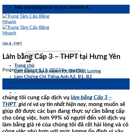
Skip
Add anything here or just remove it...
to
content
Cấp 3 - THPT
Làm bằng Cấp 3 – THPT tại Hưng Yên
Trang chủ
Posted on
Tháng 4 12, 2022
by
quantri
Làm Bằng Cấp 3 Kèm Học Bạ Chất Lượng
Làm Chứng Chỉ Tiếng Anh A2, B1, B2
12
Làm Chứng Chỉ Tin Học Nhanh
Th4
-
chúng tôi cung cấp dịch vụ
làm bằng Cấp 3 –
-
THPT
giá rẻ và uy tín nhất hiện nay
, mong muốn sẽ
giúp đỡ được các bạn đang thực sự cần bằng cấp
cho công việc. hơn 99% số người đến với dịch vụ
làm bằng giá rẻ của chúng tôi đã rất hài lòng và có
công việc phù hợp với mức lương ổn định vì vậy