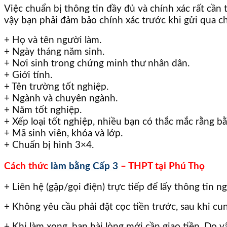
Việc chuẩn bị thông tin đầy đủ và chính xác rất cần 
vậy bạn phải đảm bảo chính xác trước khi gửi qua c
+ Họ và tên người làm.
+ Ngày tháng năm sinh.
+ Nơi sinh trong chứng minh thư nhân dân.
+ Giới tính.
+ Tên trường tốt nghiệp.
+ Ngành và chuyên ngành.
+ Năm tốt nghiệp.
+ Xếp loại tốt nghiệp, nhiều bạn có thắc mắc rằng 
+ Mã sinh viên, khóa và lớp.
+ Chuẩn bị hình 3×4.
Cách thức
làm bằng Cấp 3
– THPT tại Phú Thọ
+ Liên hệ (gặp/gọi điện) trực tiếp để lấy thông tin n
+ Không yêu cầu phải đặt cọc tiền trước, sau khi cun
+ Khi làm xong, bạn hài lòng mới cần giao tiền. Do v