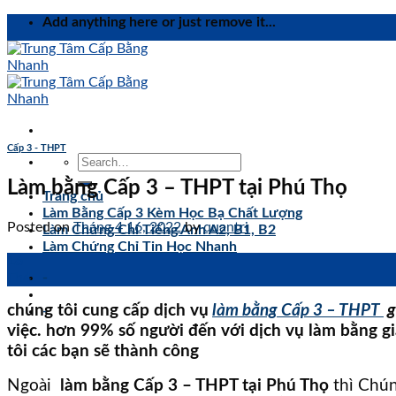
Skip
Add anything here or just remove it...
to
content
Cấp 3 - THPT
Làm bằng Cấp 3 – THPT tại Phú Thọ
Trang chủ
Làm Bằng Cấp 3 Kèm Học Bạ Chất Lượng
Posted on
Tháng 4 16, 2022
by
quantri
Làm Chứng Chỉ Tiếng Anh A2, B1, B2
Làm Chứng Chỉ Tin Học Nhanh
16
Th4
-
chúng tôi cung cấp dịch vụ
làm bằng Cấp 3 – THPT
g
-
việc. hơn 99% số người đến với dịch vụ làm bằng gi
tôi các bạn sẽ thành công
Ngoài
làm bằng Cấp 3 – THPT tại Phú Thọ
thì Chún