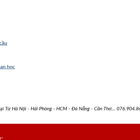
 cầu
ian học
oại
Từ Hà Nội - Hải Phòng - HCM - Đà Nẵng - Cần Thơ...
076.904.
C