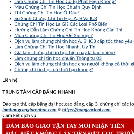
Làm Chứng Chỉ Tin Học Có Bị Phát Hiện Không?
Mẫu Chứng Chỉ Tin Học Chuẩn Quy Định
Thi Chứng Chỉ Tin Học Ở Đâu?
So Sánh Chứng Chỉ Tin Học A, B Và IC3
Chứng Chỉ Tin Học Là Gì? Các Loại Phổ Biến
Hướng Dẫn Làm Chứng Chỉ Tin Học Không Cần Thi
Mua Chứng Chỉ Tin Học Để Xin Việc?
Dịch vụ làm chứng chỉ tin học A, B, IC3 cấp tốc theo yêu
Làm Chứng Chỉ Tin Học Nhanh, Uy Tín
Giá làm chứng chỉ tin học hiện nay là bao nhiêu?
Làm chứng chỉ tin học chuẩn Thông tư 03
Dịch vụ làm chứng chỉ tin học cho người không có thời g
Chứng chỉ tin học có thời hạn không?
Liên hệ
TRUNG TÂM CẤP BẰNG NHANH
Đào tạo thi, cấp bằng đại học,cao đẳng, cấp 3, chứng chỉ các l
lambangcapgiarenhat.com
&
https://bangcacloai.com
Cam kết dịch vụ
ĐẢM BẢO GIAO TẬN TAY MỚI NHẬN TIỀN
ĐẶC BIỆT KHÔNG LẤY TIỀN ĐẶT CỌC TRƯỚ