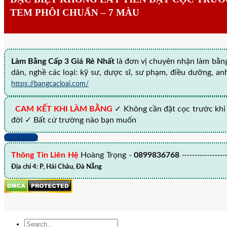
TEM PHÔI CHUẨN – 7 MÀU
Làm Bằng Cấp 3 Giá Rẻ Nhất
là đơn vị chuyên nhận làm bằng
dân, nghề các loại: kỹ sư, dược sĩ, sư phạm, điều dưỡng, anh 
https://bangcacloai.com/
CAM KẾT KHI LÀM BẰNG
✓ Không cần đặt cọc trước khi
đời ✓ Bất cứ trường nào bạn muốn
Facebook
Thông Tin Liên Hệ
Hoàng Trọng -
0899836768
---------------
Địa chỉ 4: P, Hải Châu, Đà Nẵng