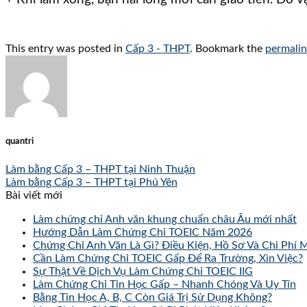
This entry was posted in
Cấp 3 - THPT
. Bookmark the
permali
quantri
Làm bằng Cấp 3 – THPT tại Ninh Thuận
Làm bằng Cấp 3 – THPT tại Phú Yên
Bài viết mới
Làm chứng chỉ Anh văn khung chuẩn châu Âu mới nhất
Hướng Dẫn Làm Chứng Chỉ TOEIC Năm 2026
Chứng Chỉ Anh Văn Là Gì? Điều Kiện, Hồ Sơ Và Chi Phí 
Cần Làm Chứng Chỉ TOEIC Gấp Để Ra Trường, Xin Việc?
Sự Thật Về Dịch Vụ Làm Chứng Chỉ TOEIC IIG
Làm Chứng Chỉ Tin Học Gấp – Nhanh Chóng Và Uy Tín
Bằng Tin Học A, B, C Còn Giá Trị Sử Dụng Không?