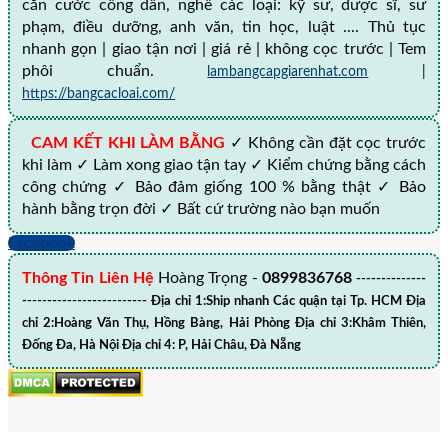
căn cước công dân, nghề các loại: kỹ sư, dược sĩ, sư
phạm, điều dưỡng, anh văn, tin học, luật .... Thủ tục
nhanh gọn | giao tận nơi | giá rẻ | không cọc trước | Tem
phôi chuẩn.
lambangcapgiarenhat.com
|
https://bangcacloai.com/
CAM KẾT KHI LÀM BẰNG
✓ Không cần đặt cọc trước
khi làm ✓ Làm xong giao tận tay ✓ Kiểm chứng bằng cách
công chứng ✓ Bảo đảm giống 100 % bằng thật ✓ Bảo
hành bằng trọn đời ✓ Bất cứ trường nào bạn muốn
Facebook
Thông Tin Liên Hệ
Hoàng Trọng -
0899836768
--------------
------------------------- Địa chỉ 1:Ship nhanh Các quận tại Tp. HCM Địa
chỉ 2:Hoàng Văn Thụ, Hồng Bàng, Hải Phòng Địa chỉ 3:Khâm Thiên,
Đống Đa, Hà Nội Địa chỉ 4: P, Hải Châu, Đà Nẵng