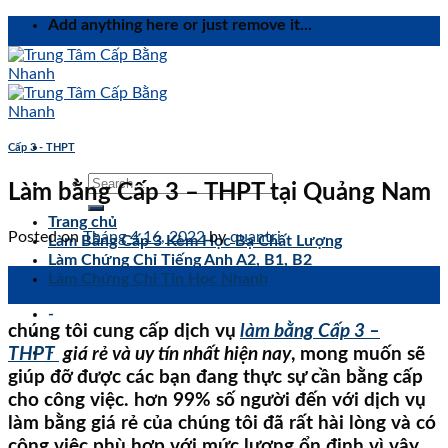
Skip
Add anything here or just remove it...
to
content
Cấp 3 - THPT
Làm bằng Cấp 3 – THPT tại Quảng Nam
Trang chủ
Posted on
Tháng 4 16, 2022
by
quantri
Làm Bằng Cấp 3 Kèm Học Bạ Chất Lượng
Làm Chứng Chỉ Tiếng Anh A2, B1, B2
16
Làm Chứng Chỉ Tin Học Nhanh
Th4
-
chúng tôi cung cấp dịch vụ
làm bằng Cấp 3 –
-
THPT
giá rẻ và uy tín nhất hiện nay
, mong muốn sẽ
giúp đỡ được các bạn đang thực sự cần bằng cấp
cho công việc. hơn 99% số người đến với dịch vụ
làm bằng giá rẻ của chúng tôi đã rất hài lòng và có
công việc phù hợp với mức lương ổn định vì vậy