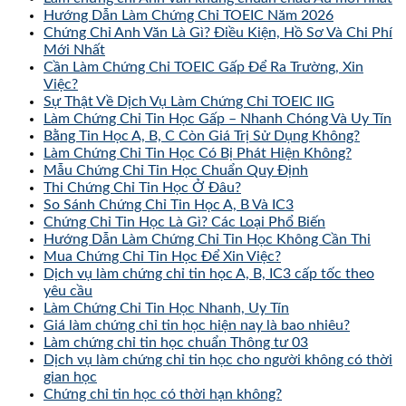
Hướng Dẫn Làm Chứng Chỉ TOEIC Năm 2026
Chứng Chỉ Anh Văn Là Gì? Điều Kiện, Hồ Sơ Và Chi Phí
Mới Nhất
Cần Làm Chứng Chỉ TOEIC Gấp Để Ra Trường, Xin
Việc?
Sự Thật Về Dịch Vụ Làm Chứng Chỉ TOEIC IIG
Làm Chứng Chỉ Tin Học Gấp – Nhanh Chóng Và Uy Tín
Bằng Tin Học A, B, C Còn Giá Trị Sử Dụng Không?
Làm Chứng Chỉ Tin Học Có Bị Phát Hiện Không?
Mẫu Chứng Chỉ Tin Học Chuẩn Quy Định
Thi Chứng Chỉ Tin Học Ở Đâu?
So Sánh Chứng Chỉ Tin Học A, B Và IC3
Chứng Chỉ Tin Học Là Gì? Các Loại Phổ Biến
Hướng Dẫn Làm Chứng Chỉ Tin Học Không Cần Thi
Mua Chứng Chỉ Tin Học Để Xin Việc?
Dịch vụ làm chứng chỉ tin học A, B, IC3 cấp tốc theo
yêu cầu
Làm Chứng Chỉ Tin Học Nhanh, Uy Tín
Giá làm chứng chỉ tin học hiện nay là bao nhiêu?
Làm chứng chỉ tin học chuẩn Thông tư 03
Dịch vụ làm chứng chỉ tin học cho người không có thời
gian học
Chứng chỉ tin học có thời hạn không?