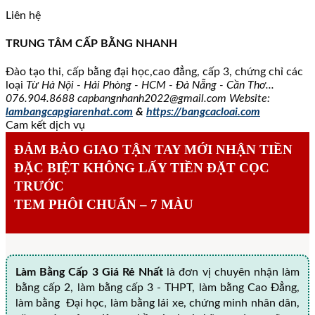
Liên hệ
TRUNG TÂM CẤP BẰNG NHANH
Đào tạo thi, cấp bằng đại học,cao đẳng, cấp 3, chứng chỉ các
loại
Từ Hà Nội - Hải Phòng - HCM - Đà Nẵng - Cần Thơ...
076.904.8688
capbangnhanh2022@gmail.com Website:
lambangcapgiarenhat.com
&
https://bangcacloai.com
Cam kết dịch vụ
ĐẢM BẢO GIAO TẬN TAY MỚI NHẬN TIỀN
ĐẶC BIỆT KHÔNG LẤY TIỀN ĐẶT CỌC
TRƯỚC
TEM PHÔI CHUẨN – 7 MÀU
Làm Bằng Cấp 3 Giá Rẻ Nhất
là đơn vị chuyên nhận làm
bằng cấp 2, làm bằng cấp 3 - THPT, làm bằng Cao Đẳng,
làm bằng Đại học, làm bằng lái xe, chứng minh nhân dân,