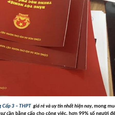
g Cấp 3 – THPT
giá rẻ và uy tín nhất hiện nay
, mong mu
 sự cần bằng cấp cho công việc. hơn 99% số người đ