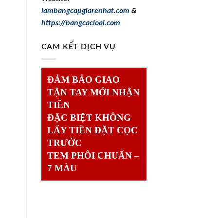
lambangcapgiarenhat.com
&
https://bangcacloai.com
CAM KẾT DỊCH VỤ
ĐẢM BẢO GIAO
TẬN TAY MỚI NHẬN
TIỀN
ĐẶC BIỆT KHÔNG
LẤY TIỀN ĐẶT CỌC
TRƯỚC
TEM PHÔI CHUẨN –
7 MÀU