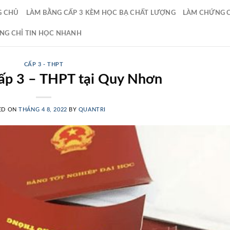
G CHỦ
LÀM BẰNG CẤP 3 KÈM HỌC BẠ CHẤT LƯỢNG
LÀM CHỨNG CH
NG CHỈ TIN HỌC NHANH
CẤP 3 - THPT
ấp 3 – THPT tại Quy Nhơn
ED ON
THÁNG 4 8, 2022
BY
QUANTRI