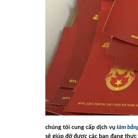
chúng tôi cung cấp dịch vụ
làm bằn
sẽ giúp đỡ được các bạn đang thực