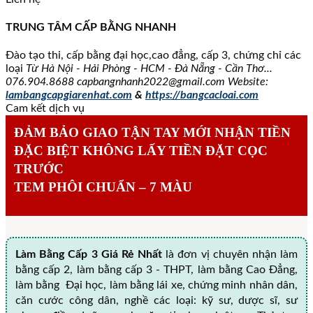
TRUNG TÂM CẤP BẰNG NHANH
Đào tạo thi, cấp bằng đại học,cao đẳng, cấp 3, chứng chỉ các
loại
Từ Hà Nội - Hải Phòng - HCM - Đà Nẵng - Cần Thơ...
076.904.8688
capbangnhanh2022@gmail.com Website:
lambangcapgiarenhat.com
&
https://bangcacloai.com
Cam kết dịch vụ
ĐẢM BẢO GIAO TẬN TAY MỚI NHẬN TIỀN
ĐẶC BIỆT KHÔNG LẤY TIỀN ĐẶT CỌC
TRƯỚC
TEM PHÔI CHUẨN – 7 MÀU
Làm Bằng Cấp 3 Giá Rẻ Nhất
là đơn vị chuyên nhận làm
bằng cấp 2, làm bằng cấp 3 - THPT, làm bằng Cao Đẳng,
làm bằng Đại học, làm bằng lái xe, chứng minh nhân dân,
căn cước công dân, nghề các loại: kỹ sư, dược sĩ, sư