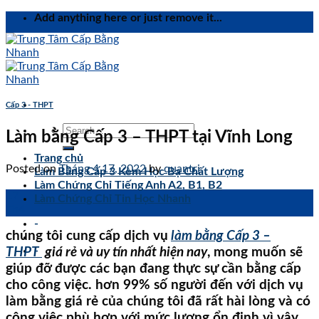
Skip
Add anything here or just remove it...
to
content
Cấp 3 - THPT
Làm bằng Cấp 3 – THPT tại Vĩnh Long
Trang chủ
Posted on
Tháng 4 17, 2022
by
quantri
Làm Bằng Cấp 3 Kèm Học Bạ Chất Lượng
Làm Chứng Chỉ Tiếng Anh A2, B1, B2
17
Làm Chứng Chỉ Tin Học Nhanh
Th4
-
chúng tôi cung cấp dịch vụ
làm bằng Cấp 3 –
-
THPT
giá rẻ và uy tín nhất hiện nay
, mong muốn sẽ
giúp đỡ được các bạn đang thực sự cần bằng cấp
cho công việc. hơn 99% số người đến với dịch vụ
làm bằng giá rẻ của chúng tôi đã rất hài lòng và có
công việc phù hợp với mức lương ổn định vì vậy