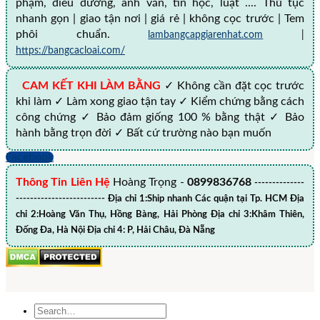
phạm, điều dưỡng, anh văn, tin học, luật .... Thủ tục
nhanh gọn | giao tận nơi | giá rẻ | không cọc trước | Tem
phôi chuẩn.
lambangcapgiarenhat.com
|
https://bangcacloai.com/
CAM KẾT KHI LÀM BẰNG
✓ Không cần đặt cọc trước
khi làm ✓ Làm xong giao tận tay ✓ Kiểm chứng bằng cách
công chứng ✓ Bảo đảm giống 100 % bằng thật ✓ Bảo
hành bằng trọn đời ✓ Bất cứ trường nào bạn muốn
Facebook
Thông Tin Liên Hệ
Hoàng Trọng -
0899836768
--------------
------------------------- Địa chỉ 1:Ship nhanh Các quận tại Tp. HCM Địa
chỉ 2:Hoàng Văn Thụ, Hồng Bàng, Hải Phòng Địa chỉ 3:Khâm Thiên,
Đống Đa, Hà Nội Địa chỉ 4: P, Hải Châu, Đà Nẵng