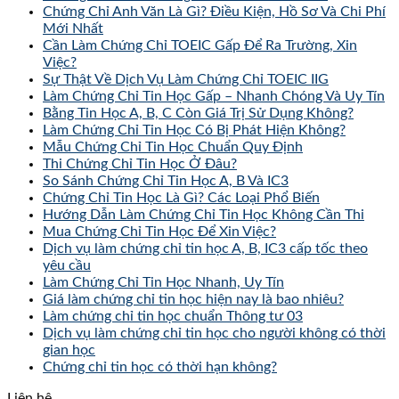
Chứng Chỉ Anh Văn Là Gì? Điều Kiện, Hồ Sơ Và Chi Phí
Mới Nhất
Cần Làm Chứng Chỉ TOEIC Gấp Để Ra Trường, Xin
Việc?
Sự Thật Về Dịch Vụ Làm Chứng Chỉ TOEIC IIG
Làm Chứng Chỉ Tin Học Gấp – Nhanh Chóng Và Uy Tín
Bằng Tin Học A, B, C Còn Giá Trị Sử Dụng Không?
Làm Chứng Chỉ Tin Học Có Bị Phát Hiện Không?
Mẫu Chứng Chỉ Tin Học Chuẩn Quy Định
Thi Chứng Chỉ Tin Học Ở Đâu?
So Sánh Chứng Chỉ Tin Học A, B Và IC3
Chứng Chỉ Tin Học Là Gì? Các Loại Phổ Biến
Hướng Dẫn Làm Chứng Chỉ Tin Học Không Cần Thi
Mua Chứng Chỉ Tin Học Để Xin Việc?
Dịch vụ làm chứng chỉ tin học A, B, IC3 cấp tốc theo
yêu cầu
Làm Chứng Chỉ Tin Học Nhanh, Uy Tín
Giá làm chứng chỉ tin học hiện nay là bao nhiêu?
Làm chứng chỉ tin học chuẩn Thông tư 03
Dịch vụ làm chứng chỉ tin học cho người không có thời
gian học
Chứng chỉ tin học có thời hạn không?
Liên hệ