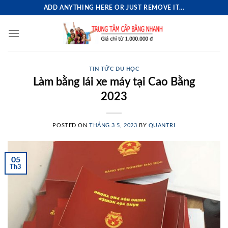
Skip
ADD ANYTHING HERE OR JUST REMOVE IT...
to
content
TIN TỨC DU HỌC
Làm bằng lái xe máy tại Cao Bằng
2023
POSTED ON
THÁNG 3 5, 2023
BY
QUANTRI
05
Th3