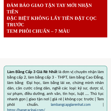
ĐẢM BẢO GIAO TẬN TAY MỚI NHẬN
TIỀN
ĐẶC BIỆT KHÔNG LẤY TIỀN ĐẶT CỌC
TRƯỚC
TEM PHÔI CHUẨN – 7 MÀU
Làm Bằng Cấp 3 Giá Rẻ Nhất
là đơn vị chuyên nhận làm
bằng cấp 2, làm bằng cấp 3 - THPT, làm bằng Cao Đẳng,
làm bằng Đại học, làm bằng lái xe, chứng minh nhân
dân, căn cước công dân, nghề các loại: kỹ sư, dược sĩ,
sư phạm, điều dưỡng, anh văn, tin học, luật .... Thủ tục
nhanh gọn | giao tận nơi | giá rẻ | không cọc trước | Tem
phôi chuẩn.
lambangcapgiarenhat.com
|
https://bangcacloai.com/