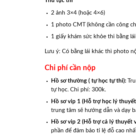
Thủ tục thi
2 ảnh 3×4 (hoặc 4×6)
1 photo CMT (không cần công c
1 giấy khám sức khỏe thi bằng lái
Lưu ý: Có bằng lái khác thì photo n
Chi phí cần nộp
Hồ sơ thường ( tự học tự thi):
Tru
tự học. Chi phí: 300k.
Hồ sơ vip 1 (Hỗ trợ học lý thuyế
trung tâm sẽ hướng dẫn và dạy bạ
Hồ sơ vip 2 (Hỗ trợ cả lý thuyết 
phần để đảm bảo tỉ lệ đỗ cao nhấ