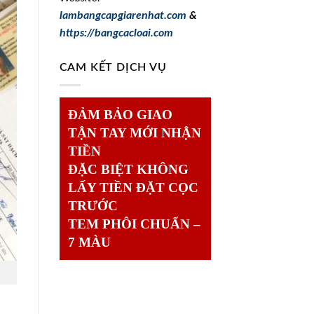
lambangcapgiarenhat.com
&
https://bangcacloai.com
CAM KẾT DỊCH VỤ
ĐẢM BẢO GIAO
TẬN TAY MỚI NHẬN
TIỀN
ĐẶC BIỆT KHÔNG
LẤY TIỀN ĐẶT CỌC
TRƯỚC
TEM PHÔI CHUẨN –
7 MÀU