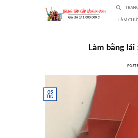
Skip
TRAN
to
content
LÀM CHỨ
Làm bằng lái
POST
05
Th3