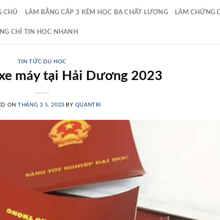
G CHỦ
LÀM BẰNG CẤP 3 KÈM HỌC BẠ CHẤT LƯỢNG
LÀM CHỨNG CH
NG CHỈ TIN HỌC NHANH
TIN TỨC DU HỌC
 xe máy tại Hải Dương 2023
ED ON
THÁNG 3 5, 2023
BY
QUANTRI