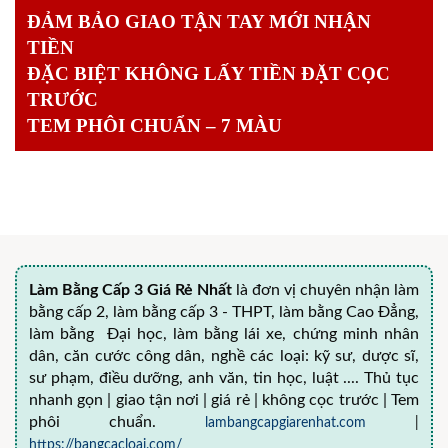
ĐẢM BẢO GIAO TẬN TAY MỚI NHẬN
TIỀN
ĐẶC BIỆT KHÔNG LẤY TIỀN ĐẶT CỌC
TRƯỚC
TEM PHÔI CHUẨN – 7 MÀU
Làm Bằng Cấp 3 Giá Rẻ Nhất
là đơn vị chuyên nhận làm
bằng cấp 2, làm bằng cấp 3 - THPT, làm bằng Cao Đẳng,
làm bằng Đại học, làm bằng lái xe, chứng minh nhân
dân, căn cước công dân, nghề các loại: kỹ sư, dược sĩ,
sư phạm, điều dưỡng, anh văn, tin học, luật .... Thủ tục
nhanh gọn | giao tận nơi | giá rẻ | không cọc trước | Tem
phôi chuẩn.
lambangcapgiarenhat.com
|
https://bangcacloai.com/