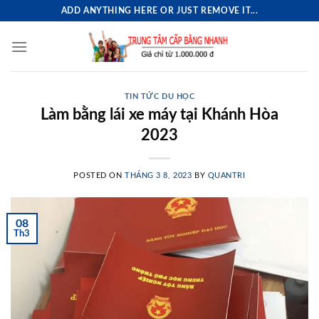
Skip
ADD ANYTHING HERE OR JUST REMOVE IT...
to
content
TIN TỨC DU HỌC
Làm bằng lái xe máy tại Khánh Hòa
2023
POSTED ON
THÁNG 3 8, 2023
BY
QUANTRI
08
Th3