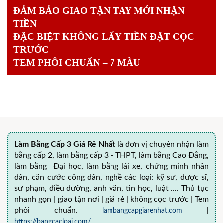
ĐẢM BẢO GIAO TẬN TAY MỚI NHẬN
TIỀN
ĐẶC BIỆT KHÔNG LẤY TIỀN ĐẶT CỌC
TRƯỚC
TEM PHÔI CHUẨN – 7 MÀU
Làm Bằng Cấp 3 Giá Rẻ Nhất
là đơn vị chuyên nhận làm
bằng cấp 2, làm bằng cấp 3 - THPT, làm bằng Cao Đẳng,
làm bằng Đại học, làm bằng lái xe, chứng minh nhân
dân, căn cước công dân, nghề các loại: kỹ sư, dược sĩ,
sư phạm, điều dưỡng, anh văn, tin học, luật .... Thủ tục
nhanh gọn | giao tận nơi | giá rẻ | không cọc trước | Tem
phôi chuẩn.
lambangcapgiarenhat.com
|
https://bangcacloai.com/