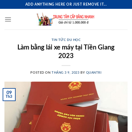
Skip
ADD ANYTHING HERE OR JUST REMOVE IT...
to
content
TIN TỨC DU HỌC
Làm bằng lái xe máy tại Tiền Giang
2023
POSTED ON
THÁNG 3 9, 2023
BY
QUANTRI
09
Th3