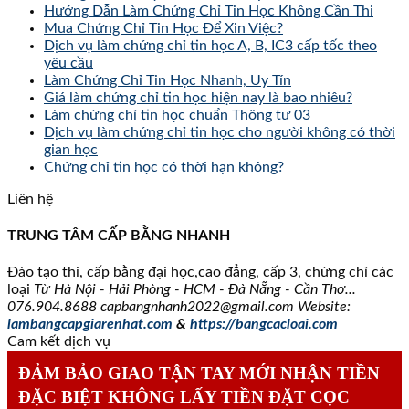
Hướng Dẫn Làm Chứng Chỉ Tin Học Không Cần Thi
Mua Chứng Chỉ Tin Học Để Xin Việc?
Dịch vụ làm chứng chỉ tin học A, B, IC3 cấp tốc theo
yêu cầu
Làm Chứng Chỉ Tin Học Nhanh, Uy Tín
Giá làm chứng chỉ tin học hiện nay là bao nhiêu?
Làm chứng chỉ tin học chuẩn Thông tư 03
Dịch vụ làm chứng chỉ tin học cho người không có thời
gian học
Chứng chỉ tin học có thời hạn không?
Liên hệ
TRUNG TÂM CẤP BẰNG NHANH
Đào tạo thi, cấp bằng đại học,cao đẳng, cấp 3, chứng chỉ các
loại
Từ Hà Nội - Hải Phòng - HCM - Đà Nẵng - Cần Thơ...
076.904.8688
capbangnhanh2022@gmail.com Website:
lambangcapgiarenhat.com
&
https://bangcacloai.com
Cam kết dịch vụ
ĐẢM BẢO GIAO TẬN TAY MỚI NHẬN TIỀN
ĐẶC BIỆT KHÔNG LẤY TIỀN ĐẶT CỌC