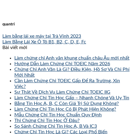
quantri
Làm bằng lái xe máy tại Trà Vinh 2023
Làm Bằng Lái Xe Ô Tô B1, B2, C, D, E, Fc
Bài viết mới
Làm chứng chỉ Anh văn khung chuẩn châu Âu mới nhất
Hướng Dẫn Làm Chứng Chỉ TOEIC Năm 2026
Chứng Chỉ Anh Văn Là Gì? Điều Kiện, Hồ Sơ Và Chi Phí
Mới Nhất
Cần Làm Chứng Chỉ TOEIC Gấp Để Ra Trường, Xin
Việc?
Sự Thật Về Dịch Vụ Làm Chứng Chỉ TOEIC IIG
Làm Chứng Chỉ Tin Học Gấp – Nhanh Chóng Và Uy Tín
Bằng Tin Học A, B, C Còn Giá Trị Sử Dụng Không?
Làm Chứng Chỉ Tin Học Có Bị Phát Hiện Không?
Mẫu Chứng Chỉ Tin Học Chuẩn Quy Định
Thi Chứng Chỉ Tin Học Ở Đâu?
So Sánh Chứng Chỉ Tin Học A, B Và IC3
Chứng Chỉ Tin Học Là Gì? Các Loại Phổ Biến