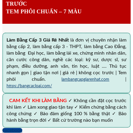
TRƯỚC
TEM PHÔI CHUẨN – 7 MÀU
Làm Bằng Cấp 3 Giá Rẻ Nhất
là đơn vị chuyên nhận làm
bằng cấp 2, làm bằng cấp 3 - THPT, làm bằng Cao Đẳng,
làm bằng Đại học, làm bằng lái xe, chứng minh nhân dân,
căn cước công dân, nghề các loại: kỹ sư, dược sĩ, sư
phạm, điều dưỡng, anh văn, tin học, luật .... Thủ tục
nhanh gọn | giao tận nơi | giá rẻ | không cọc trước | Tem
phôi chuẩn.
lambangcapgiarenhat.com
|
https://bangcacloai.com/
CAM KẾT KHI LÀM BẰNG
✓ Không cần đặt cọc trước
khi làm ✓ Làm xong giao tận tay ✓ Kiểm chứng bằng cách
công chứng ✓ Bảo đảm giống 100 % bằng thật ✓ Bảo
hành bằng trọn đời ✓ Bất cứ trường nào bạn muốn
Facebook