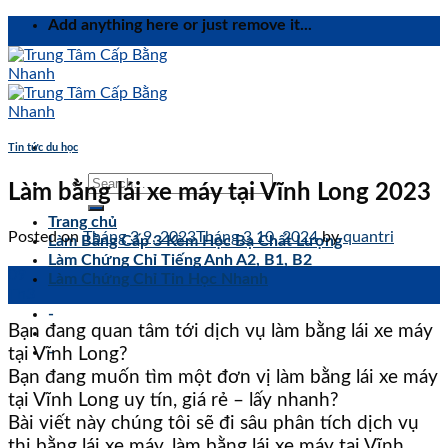
Skip
Add anything here or just remove it...
to
content
Tin tức du học
Làm bằng lái xe máy tại Vĩnh Long 2023
Trang chủ
Posted on
Tháng 3 9, 2023
Tháng 3 10, 2024
by
quantri
Làm Bằng Cấp 3 Kèm Học Bạ Chất Lượng
Làm Chứng Chỉ Tiếng Anh A2, B1, B2
09
Làm Chứng Chỉ Tin Học Nhanh
Th3
-
Bạn đang quan tâm tới dịch vụ làm bằng lái xe máy
-
tại Vĩnh Long?
Bạn đang muốn tìm một đơn vị làm bằng lái xe máy
tại Vĩnh Long uy tín, giá rẻ – lấy nhanh?
Bài viết này chúng tôi sẽ đi sâu phân tích dịch vụ
thi bằng lái xe máy, làm bằng lái xe máy tại Vĩnh