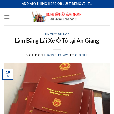
Skip
ADD ANYTHING HERE OR JUST REMOVE IT...
to
content
TIN TỨC DU HỌC
Làm Bằng Lái Xe Ô Tô tại An Giang
POSTED ON
THÁNG 3 19, 2023
BY
QUANTRI
19
Th3