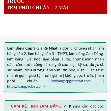
TRƯỚC
TEM PHÔI CHUẨN – 7 MÀU
Làm Bằng Cấp 3 Giá Rẻ Nhất
là đơn vị chuyên nhận làm
bằng cấp 2, làm bằng cấp 3 - THPT, làm bằng Cao Đẳng,
làm bằng Đại học, làm bằng lái xe, chứng minh nhân
dân, căn cước công dân, nghề các loại: kỹ sư, dược sĩ,
sư phạm, điều dưỡng, anh văn, tin học, luật .... Thủ tục
nhanh gọn | giao tận nơi | giá rẻ | không cọc trước | Tem
phôi chuẩn.
lambangcapgiarenhat.com
|
https://bangcacloai.com/
CAM KẾT KHI LÀM BẰNG
✓ Không cần đặt cọc