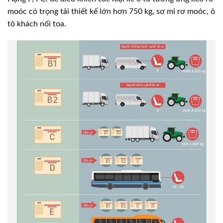
moóc có trọng tải thiết kế lớn hơn 750 kg, sơ mi rơ moóc, ô
tô khách nối toa.