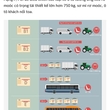
moóc có trọng tải thiết kế lớn hơn 750 kg, sơ mi rơ moóc, ô
tô khách nối toa.