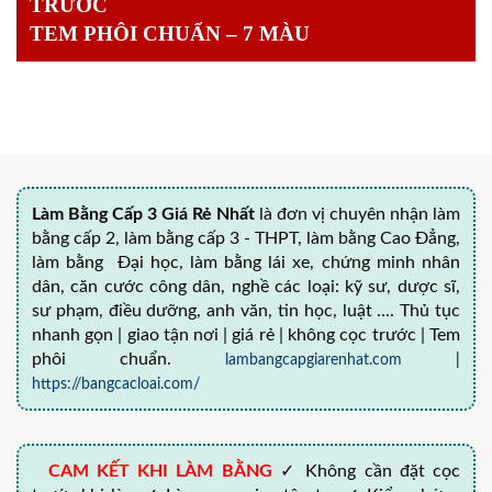
TRƯỚC
TEM PHÔI CHUẨN – 7 MÀU
Làm Bằng Cấp 3 Giá Rẻ Nhất
là đơn vị chuyên nhận làm
bằng cấp 2, làm bằng cấp 3 - THPT, làm bằng Cao Đẳng,
làm bằng Đại học, làm bằng lái xe, chứng minh nhân
dân, căn cước công dân, nghề các loại: kỹ sư, dược sĩ,
sư phạm, điều dưỡng, anh văn, tin học, luật .... Thủ tục
nhanh gọn | giao tận nơi | giá rẻ | không cọc trước | Tem
phôi chuẩn.
lambangcapgiarenhat.com
|
https://bangcacloai.com/
CAM KẾT KHI LÀM BẰNG
✓ Không cần đặt cọc