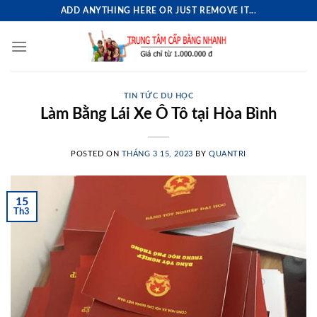
Skip
ADD ANYTHING HERE OR JUST REMOVE IT...
to
content
TIN TỨC DU HỌC
Làm Bằng Lái Xe Ô Tô tại Hòa Bình
POSTED ON
THÁNG 3 15, 2023
BY
QUANTRI
15
Th3