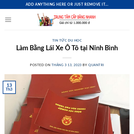
Skip
ADD ANYTHING HERE OR JUST REMOVE IT...
to
content
TIN TỨC DU HỌC
Làm Bằng Lái Xe Ô Tô tại Ninh Bình
POSTED ON
THÁNG 3 13, 2023
BY
QUANTRI
13
Th3