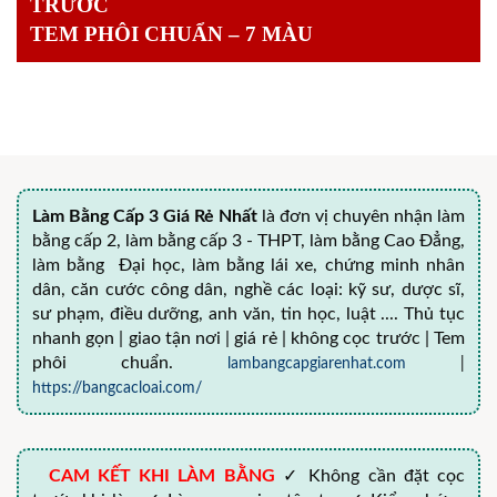
TRƯỚC
TEM PHÔI CHUẨN – 7 MÀU
Làm Bằng Cấp 3 Giá Rẻ Nhất
là đơn vị chuyên nhận làm
bằng cấp 2, làm bằng cấp 3 - THPT, làm bằng Cao Đẳng,
làm bằng Đại học, làm bằng lái xe, chứng minh nhân
dân, căn cước công dân, nghề các loại: kỹ sư, dược sĩ,
sư phạm, điều dưỡng, anh văn, tin học, luật .... Thủ tục
nhanh gọn | giao tận nơi | giá rẻ | không cọc trước | Tem
phôi chuẩn.
lambangcapgiarenhat.com
|
https://bangcacloai.com/
CAM KẾT KHI LÀM BẰNG
✓ Không cần đặt cọc