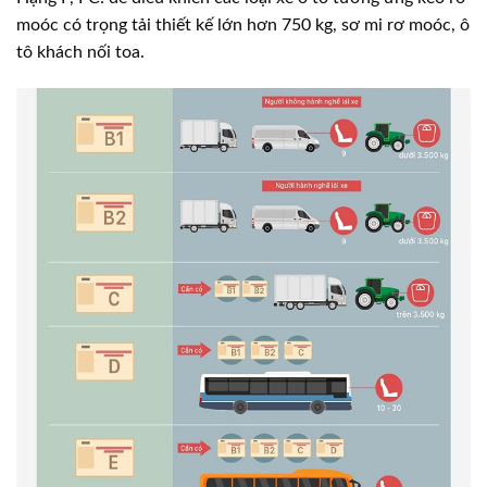
moóc có trọng tải thiết kế lớn hơn 750 kg, sơ mi rơ moóc, ô
tô khách nối toa.