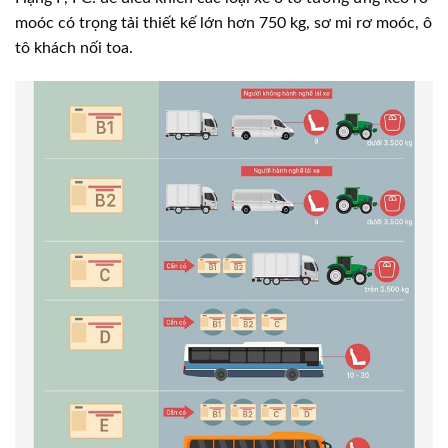
moóc có trọng tải thiết kế lớn hơn 750 kg, sơ mi rơ moóc, ô
tô khách nối toa.