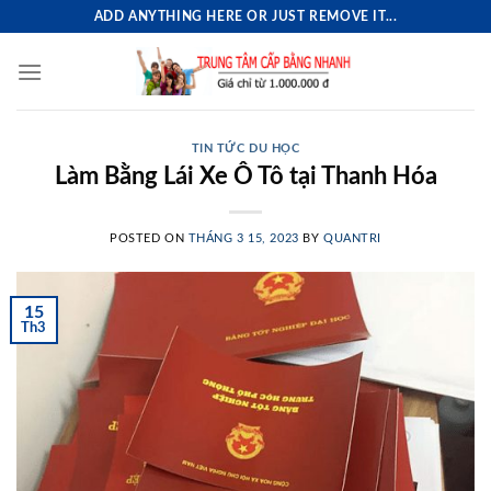
Skip
ADD ANYTHING HERE OR JUST REMOVE IT...
to
content
TIN TỨC DU HỌC
Làm Bằng Lái Xe Ô Tô tại Thanh Hóa
POSTED ON
THÁNG 3 15, 2023
BY
QUANTRI
15
Th3