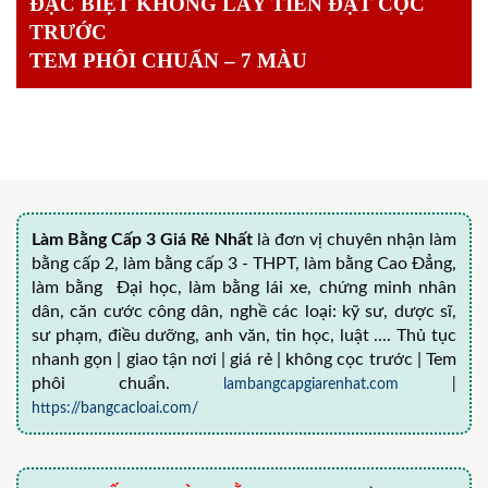
ĐẶC BIỆT KHÔNG LẤY TIỀN ĐẶT CỌC
TRƯỚC
TEM PHÔI CHUẨN – 7 MÀU
Làm Bằng Cấp 3 Giá Rẻ Nhất
là đơn vị chuyên nhận làm
bằng cấp 2, làm bằng cấp 3 - THPT, làm bằng Cao Đẳng,
làm bằng Đại học, làm bằng lái xe, chứng minh nhân
dân, căn cước công dân, nghề các loại: kỹ sư, dược sĩ,
sư phạm, điều dưỡng, anh văn, tin học, luật .... Thủ tục
nhanh gọn | giao tận nơi | giá rẻ | không cọc trước | Tem
phôi chuẩn.
lambangcapgiarenhat.com
|
https://bangcacloai.com/