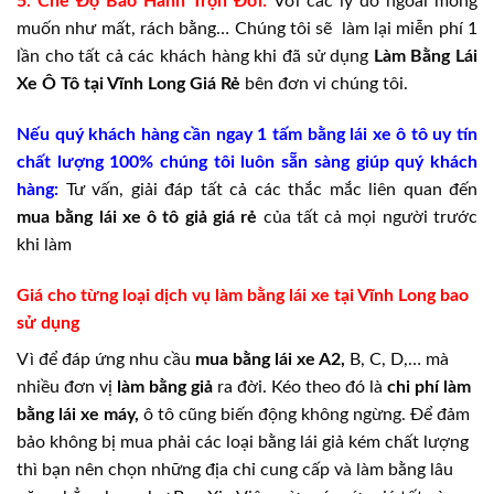
5. Chế Độ Bảo Hành Trọn Đời:
Với các lý do ngoài mong
muốn như mất, rách bằng… Chúng tôi sẽ làm lại miễn phí 1
lần cho tất cả các khách hàng khi đã sử dụng
Làm Bằng Lái
Xe Ô Tô tại Vĩnh Long Giá Rẻ
bên đơn vi chúng tôi.
Nếu quý khách hàng cần ngay 1 tấm bằng lái xe ô tô uy tín
chất lượng 100% chúng tôi luôn sẵn sàng giúp quý khách
hàng:
Tư vấn, giải đáp tất cả các thắc mắc liên quan đến
mua bằng lái xe ô tô giả giá rẻ
của tất cả mọi người trước
khi làm
Giá cho từng loại dịch vụ làm bằng lái xe tại Vĩnh Long bao
sử dụng
Vì để đáp ứng nhu cầu
mua bằng lái xe A2,
B, C, D,… mà
nhiều đơn vị
làm bằng giả
ra đời. Kéo theo đó là
chi phí làm
bằng lái xe máy,
ô tô cũng biến động không ngừng. Để đảm
bảo không bị mua phải các loại bằng lái giả kém chất lượng
thì bạn nên chọn những địa chỉ cung cấp và làm bằng lâu