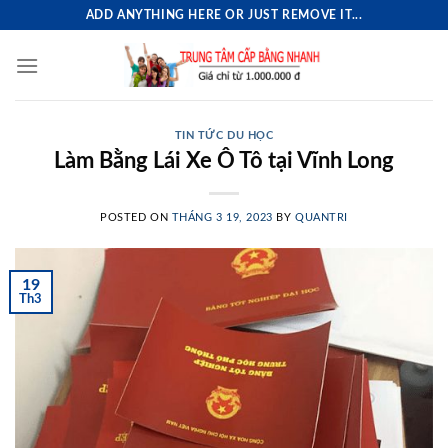
Skip
ADD ANYTHING HERE OR JUST REMOVE IT...
to
content
TIN TỨC DU HỌC
Làm Bằng Lái Xe Ô Tô tại Vĩnh Long
POSTED ON
THÁNG 3 19, 2023
BY
QUANTRI
19
Th3