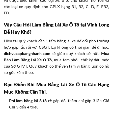
và được điều khiển các loại xe: ô tô chở khách nối toa và
các loại xe quy định cho GPLX hạng B1, B2, C, D, E, FB2,
FD.
Vậy Câu Hỏi Làm Bằng Lái Xe Ô Tô tại Vĩnh Long
Dễ Hay Khó?
Hiện tại quý khách cần 1 tấm bằng lái xe để đối phó trường
hợp gặp rắc rối với CSGT. Lại không có thời gian để đi học.
dichvucapbangnhanh.com
sẽ giúp quý khách sở hữu
Mua
Bán Làm Bằng Lái Xe Ô Tô,
mua tem phôi, chữ ký dấu mộc
của Sở GTVT. Quý khách có thể yên tâm vì bằng luôn có hồ
sơ gốc kèm theo.
Đặc Điểm Khi Mua Bằng Lái Xe Ô Tô Các Hạng
Mục Không Cần Thi.
Phí làm bằng lái ô tô rẻ
gấp đôi thâm chí gấp 3 lần Giá
Chỉ 3 đến 4 triệu.