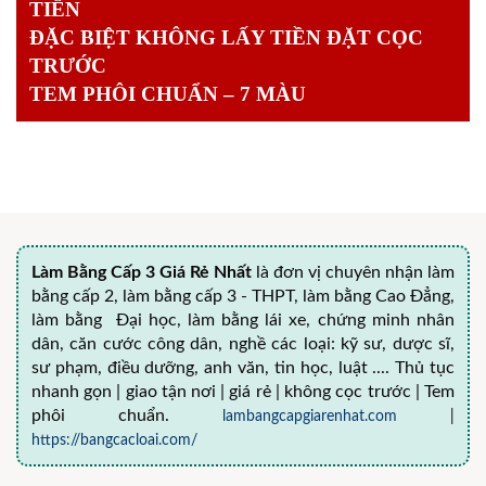
TIỀN
ĐẶC BIỆT KHÔNG LẤY TIỀN ĐẶT CỌC
TRƯỚC
TEM PHÔI CHUẨN – 7 MÀU
Làm Bằng Cấp 3 Giá Rẻ Nhất
là đơn vị chuyên nhận làm
bằng cấp 2, làm bằng cấp 3 - THPT, làm bằng Cao Đẳng,
làm bằng Đại học, làm bằng lái xe, chứng minh nhân
dân, căn cước công dân, nghề các loại: kỹ sư, dược sĩ,
sư phạm, điều dưỡng, anh văn, tin học, luật .... Thủ tục
nhanh gọn | giao tận nơi | giá rẻ | không cọc trước | Tem
phôi chuẩn.
lambangcapgiarenhat.com
|
https://bangcacloai.com/