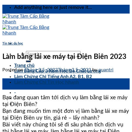
Skip
Add anything here or just remove it...
to
content
Tin tức du học
Làm bằng lái xe máy tại Điện Biên 2023
Trang chủ
Posted on
Tháng 3 5, 2023
Tháng 3 5, 2023
by
quantri
Làm Bằng Cấp 3 Kèm Học Bạ Chất Lượng
Làm Chứng Chỉ Tiếng Anh A2, B1, B2
05
Làm Chứng Chỉ Tin Học Nhanh
Th3
-
Bạn đang quan tâm tới dịch vụ làm bằng lái xe máy
-
tại Điện Biên?
Bạn đang muốn tìm một đơn vị làm bằng lái xe máy
tại Điện Biên uy tín, giá rẻ – lấy nhanh?
Bài viết này chúng tôi sẽ đi sâu phân tích dịch vụ
thi bằng lái xe máy, làm bằng lái xe máy tại Điện