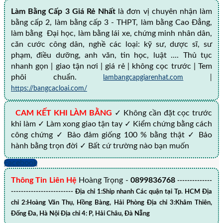
Làm Bằng Cấp 3 Giá Rẻ Nhất
là đơn vị chuyên nhận làm
bằng cấp 2, làm bằng cấp 3 - THPT, làm bằng Cao Đẳng,
làm bằng Đại học, làm bằng lái xe, chứng minh nhân dân,
căn cước công dân, nghề các loại: kỹ sư, dược sĩ, sư
phạm, điều dưỡng, anh văn, tin học, luật .... Thủ tục
nhanh gọn | giao tận nơi | giá rẻ | không cọc trước | Tem
phôi chuẩn.
lambangcapgiarenhat.com
|
https://bangcacloai.com/
CAM KẾT KHI LÀM BẰNG
✓ Không cần đặt cọc trước
khi làm ✓ Làm xong giao tận tay ✓ Kiểm chứng bằng cách
công chứng ✓ Bảo đảm giống 100 % bằng thật ✓ Bảo
hành bằng trọn đời ✓ Bất cứ trường nào bạn muốn
Facebook
Thông Tin Liên Hệ
Hoàng Trọng -
0899836768
--------------
------------------------- Địa chỉ 1:Ship nhanh Các quận tại Tp. HCM Địa
chỉ 2:Hoàng Văn Thụ, Hồng Bàng, Hải Phòng Địa chỉ 3:Khâm Thiên,
Đống Đa, Hà Nội Địa chỉ 4: P, Hải Châu, Đà Nẵng