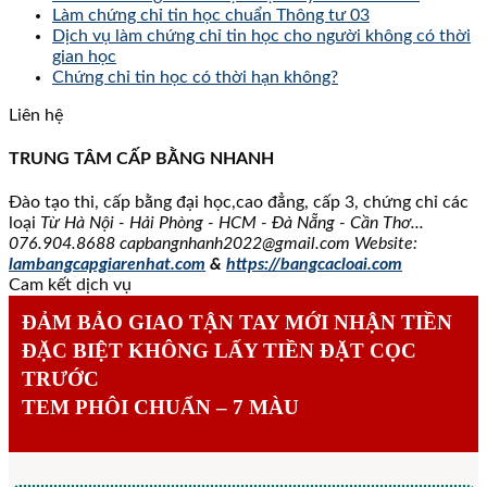
Làm chứng chỉ tin học chuẩn Thông tư 03
Dịch vụ làm chứng chỉ tin học cho người không có thời
gian học
Chứng chỉ tin học có thời hạn không?
Liên hệ
TRUNG TÂM CẤP BẰNG NHANH
Đào tạo thi, cấp bằng đại học,cao đẳng, cấp 3, chứng chỉ các
loại
Từ Hà Nội - Hải Phòng - HCM - Đà Nẵng - Cần Thơ...
076.904.8688
capbangnhanh2022@gmail.com Website:
lambangcapgiarenhat.com
&
https://bangcacloai.com
Cam kết dịch vụ
ĐẢM BẢO GIAO TẬN TAY MỚI NHẬN TIỀN
ĐẶC BIỆT KHÔNG LẤY TIỀN ĐẶT CỌC
TRƯỚC
TEM PHÔI CHUẨN – 7 MÀU