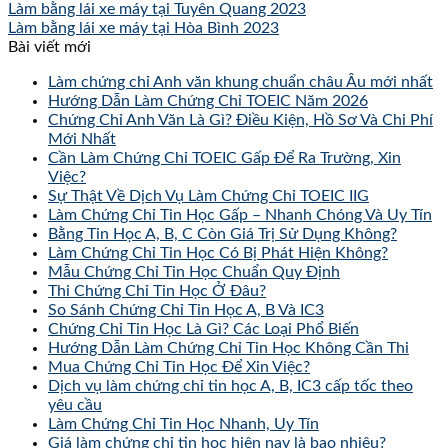
Làm bằng lái xe máy tại Tuyên Quang 2023
Làm bằng lái xe máy tại Hòa Bình 2023
Bài viết mới
Làm chứng chỉ Anh văn khung chuẩn châu Âu mới nhất
Hướng Dẫn Làm Chứng Chỉ TOEIC Năm 2026
Chứng Chỉ Anh Văn Là Gì? Điều Kiện, Hồ Sơ Và Chi Phí
Mới Nhất
Cần Làm Chứng Chỉ TOEIC Gấp Để Ra Trường, Xin
Việc?
Sự Thật Về Dịch Vụ Làm Chứng Chỉ TOEIC IIG
Làm Chứng Chỉ Tin Học Gấp – Nhanh Chóng Và Uy Tín
Bằng Tin Học A, B, C Còn Giá Trị Sử Dụng Không?
Làm Chứng Chỉ Tin Học Có Bị Phát Hiện Không?
Mẫu Chứng Chỉ Tin Học Chuẩn Quy Định
Thi Chứng Chỉ Tin Học Ở Đâu?
So Sánh Chứng Chỉ Tin Học A, B Và IC3
Chứng Chỉ Tin Học Là Gì? Các Loại Phổ Biến
Hướng Dẫn Làm Chứng Chỉ Tin Học Không Cần Thi
Mua Chứng Chỉ Tin Học Để Xin Việc?
Dịch vụ làm chứng chỉ tin học A, B, IC3 cấp tốc theo
yêu cầu
Làm Chứng Chỉ Tin Học Nhanh, Uy Tín
Giá làm chứng chỉ tin học hiện nay là bao nhiêu?