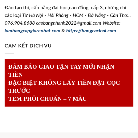
Đào tạo thi, cấp bằng đại học,cao đẳng, cấp 3, chứng chỉ
các loại
Từ Hà Nội - Hải Phòng - HCM - Đà Nẵng - Cần Thơ...
076.904.8688
capbangnhanh2022@gmail.com Website:
lambangcapgiarenhat.com
&
https://bangcacloai.com
CAM KẾT DỊCH VỤ
ĐẢM BẢO GIAO TẬN TAY MỚI NHẬN
TIỀN
ĐẶC BIỆT KHÔNG LẤY TIỀN ĐẶT CỌC
TRƯỚC
TEM PHÔI CHUẨN – 7 MÀU