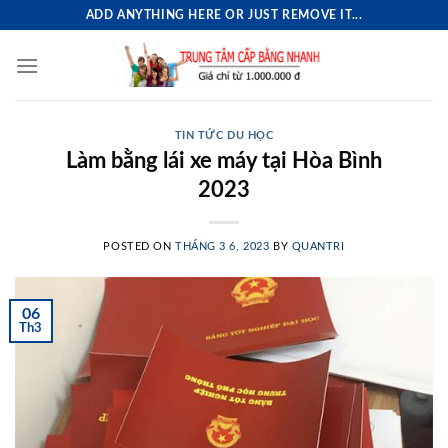
Skip
ADD ANYTHING HERE OR JUST REMOVE IT...
to
content
TIN TỨC DU HỌC
Làm bằng lái xe máy tại Hòa Bình
2023
POSTED ON
THÁNG 3 6, 2023
BY
QUANTRI
06
Th3