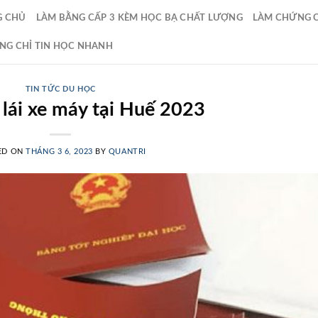
G CHỦ
LÀM BẰNG CẤP 3 KÈM HỌC BẠ CHẤT LƯỢNG
LÀM CHỨNG CH
NG CHỈ TIN HỌC NHANH
TIN TỨC DU HỌC
lái xe máy tại Huế 2023
ED ON
THÁNG 3 6, 2023
BY
QUANTRI