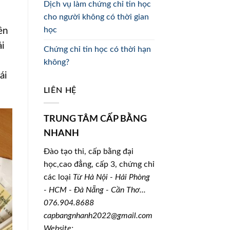
Dịch vụ làm chứng chỉ tin học
cho người không có thời gian
học
ên
ải
Chứng chỉ tin học có thời hạn
không?
ái
LIÊN HỆ
TRUNG TÂM CẤP BẰNG
NHANH
Đào tạo thi, cấp bằng đại
học,cao đẳng, cấp 3, chứng chỉ
các loại
Từ Hà Nội - Hải Phòng
- HCM - Đà Nẵng - Cần Thơ...
076.904.8688
capbangnhanh2022@gmail.com
Website: