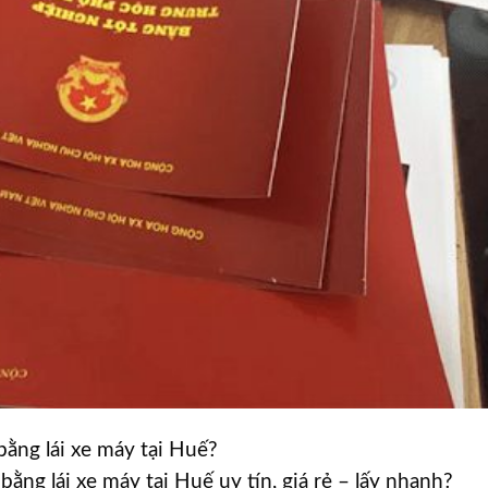
bằng lái xe máy tại Huế?
ng lái xe máy tại Huế uy tín, giá rẻ – lấy nhanh?