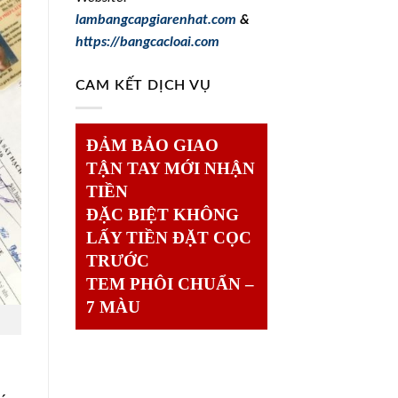
lambangcapgiarenhat.com
&
https://bangcacloai.com
CAM KẾT DỊCH VỤ
ĐẢM BẢO GIAO
TẬN TAY MỚI NHẬN
TIỀN
ĐẶC BIỆT KHÔNG
LẤY TIỀN ĐẶT CỌC
TRƯỚC
TEM PHÔI CHUẨN –
7 MÀU