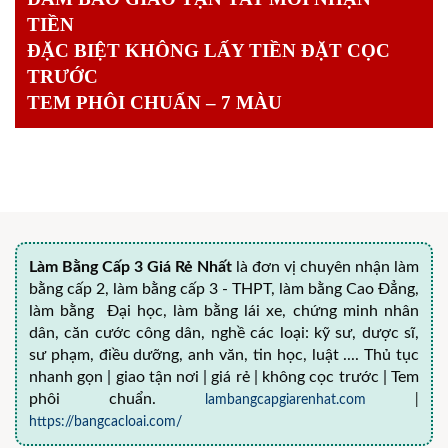
TIỀN
ĐẶC BIỆT KHÔNG LẤY TIỀN ĐẶT CỌC
TRƯỚC
TEM PHÔI CHUẨN – 7 MÀU
Làm Bằng Cấp 3 Giá Rẻ Nhất
là đơn vị chuyên nhận làm
bằng cấp 2, làm bằng cấp 3 - THPT, làm bằng Cao Đẳng,
làm bằng Đại học, làm bằng lái xe, chứng minh nhân
dân, căn cước công dân, nghề các loại: kỹ sư, dược sĩ,
sư phạm, điều dưỡng, anh văn, tin học, luật .... Thủ tục
nhanh gọn | giao tận nơi | giá rẻ | không cọc trước | Tem
phôi chuẩn.
lambangcapgiarenhat.com
|
https://bangcacloai.com/