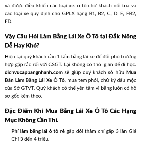
và được điều khiển các loại xe: ô tô chở khách nối toa và
các loại xe quy định cho GPLX hạng B1, B2, C, D, E, FB2,
FD.
Vậy Câu Hỏi Làm Bằng Lái Xe Ô Tô tại Đắk Nông
Dễ Hay Khó?
Hiện tại quý khách cần 1 tấm bằng lái xe để đối phó trường
hợp gặp rắc rối với CSGT. Lại không có thời gian để đi học.
dichvucapbangnhanh.com
sẽ giúp quý khách sở hữu
Mua
Bán Làm Bằng Lái Xe Ô Tô,
mua tem phôi, chữ ký dấu mộc
của Sở GTVT. Quý khách có thể yên tâm vì bằng luôn có hồ
sơ gốc kèm theo.
Đặc Điểm Khi Mua Bằng Lái Xe Ô Tô Các Hạng
Mục Không Cần Thi.
Phí làm bằng lái ô tô rẻ
gấp đôi thâm chí gấp 3 lần Giá
Chỉ 3 đến 4 triệu.