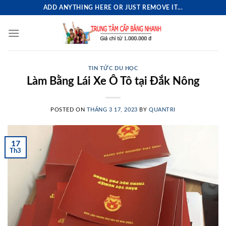
Skip
ADD ANYTHING HERE OR JUST REMOVE IT...
to
content
TIN TỨC DU HỌC
Làm Bằng Lái Xe Ô Tô tại Đắk Nông
POSTED ON
THÁNG 3 17, 2023
BY
QUANTRI
17
Th3