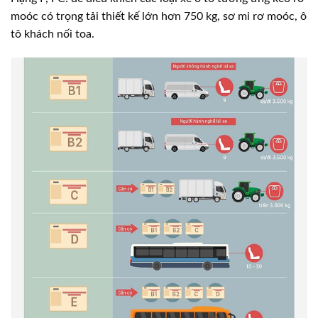
moóc có trọng tải thiết kế lớn hơn 750 kg, sơ mi rơ moóc, ô
tô khách nối toa.