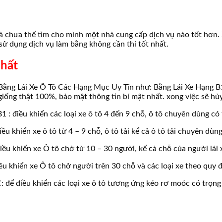
 chưa thể tìm cho mình một nhà cung cấp dịch vụ nào tốt hơn. X
sử dụng dịch vụ làm bằng không cần thi tốt nhất.
nhất
ằng Lái Xe Ô Tô Các Hạng Mục Uy Tín như: Bằng Lái Xe Hạng B1,
iống thật 100%, bảo mật thông tin bí mật nhất. xong việc sẽ hủy
 : điều khiển các loại xe ô tô 4 đến 9 chỗ, ô tô chuyên dùng có t
ều khiển xe ô tô từ 4 – 9 chỗ, ô tô tải kể cả ô tô tải chuyên dùn
iều khiển xe Ô tô chở từ 10 – 30 người, kể cả chỗ của người lái 
iều khiển xe Ô tô chở người trên 30 chỗ và các loại xe theo quy 
: để điều khiển các loại xe ô tô tương ứng kéo rơ moóc có trọng 