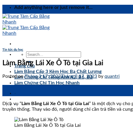
Skip
Add anything here or just remove it...
to
content
Tin tức du học
Làm Bằng Lái Xe Ô Tô tại Gia Lai
Trang chủ
Làm Bằng Cấp 3 Kèm Học Bạ Chất Lượng
Posted on
Tháng 3 17, 2023
Tháng 3 17, 2023
by
quantri
Làm Chứng Chỉ Tiếng Anh A2, B1, B2
Làm Chứng Chỉ Tin Học Nhanh
17
Th3
-
Dịch vụ “
Làm Bằng Lái Xe Ô Tô tại Gia Lai
” là một dịch vụ cho
-
truyền thống. Thay vào đó, người dùng chỉ cần trả tiền và cung
Làm Bằng Lái Xe Ô Tô tại Gia Lai