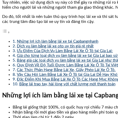
Tuy nhiên, việc sử dụng dịch vụ này có thể gây ra những rủi r
hiểm cho người lái và những người tham gia giao thông khác. Ng
Do đó, tốt nhất là nên tuân thủ quy trình học lái xe và thi sát
các trung tâm đào tạo lái xe uy tín và đáng tin cậy.
Những lợi ích làm bằng lái xe tại Capbangnhanh
Dịch vu làm bằng lái xe oto uy tín giá rẻ nhất
Ưu Điểm Của Dịch Vụ Làm Bằng Lái Xe Ô Tô tại Gia Lai:
Giá cho từng loại dịch vụ làm bằng lái xe tại Gia Lai bao s
Bảng giá các loại dịch vụ làm bằng lái xe tại Gia Lai như thậ
Quy Định Về Độ Tuổi Được Làm Bằng Lái Xe Ô Tô Tại Việ
Các Thức Phân Hạng Bằng Lài Xe, Giấy Phép Lái Xe Ô Tô.
Vậy Câu Hỏi Làm Bằng Lái Xe Ô Tô tại Gia Lai Dễ Hay Khó
Đặc Điểm Khi Mua Bằng Lái Xe Ô Tô Các Hạng Mục Không
Bằng lái trao tay, hài lòng với chất lượng mới thanh toán
Những lợi ích làm bằng lái xe tại Capba
Bằng lái giống thật 100%, có quốc huy rọi chiếu 7 màu c
Nhận bằng rồi mới giao tiền và giao hàng miễn phí toàn 
Thời gian làm chỉ từ 1 đến 2 ngày