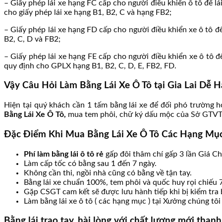
– Giấy phép lái xe hạng FC cấp cho người điều khiển ô tô để l
cho giấy phép lái xe hạng B1, B2, C và hạng FB2;
– Giấy phép lái xe hạng FD cấp cho người điều khiển xe ô tô để
B2, C, D và FB2;
– Giấy phép lái xe hạng FE cấp cho người điều khiển xe ô tô để
quy định cho GPLX hạng B1, B2, C, D, E, FB2, FD.
Vậy Câu Hỏi Làm Bằng Lái Xe Ô Tô tại Gia Lai Dễ 
Hiện tại quý khách cần 1 tấm bằng lái xe để đối phó trường h
Bằng Lái Xe Ô Tô,
mua tem phôi, chữ ký dấu mộc của Sở GTVT. 
Đặc Điểm Khi Mua Bằng Lái Xe Ô Tô Các Hạng Mục
Phí làm bằng lái ô tô rẻ
gấp đôi thâm chí gấp 3 lần Giá Chỉ
Làm cấp tốc có bằng sau 1 đến 7 ngày.
Không cần thi, ngồi nhà cũng có bằng về tận tay.
Bằng lái xe chuẩn 100%, tem phôi và quốc huy rọi chiếu
Gặp CSGT cam kết sẽ được lưu hành tiếp khi bị kiểm tra 
Làm bằng lái xe ô tô ( các hạng mục ) tại Xưởng chúng tô
Bằng lái trao tay, hài lòng với chất lượng mới than