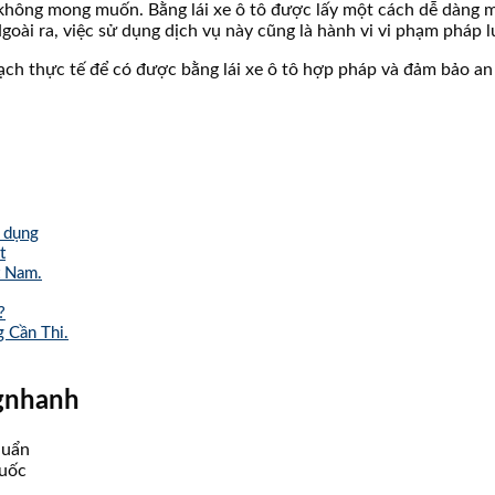
o không mong muốn. Bằng lái xe ô tô được lấy một cách dễ dàng 
oài ra, việc sử dụng dịch vụ này cũng là hành vi vi phạm pháp l
 hạch thực tế để có được bằng lái xe ô tô hợp pháp và đảm bảo an
ử dụng
t
t Nam.
?
 Cần Thi.
ngnhanh
huẩn
quốc