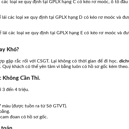
ái các loại xe quy định tại GPLX hạng C có kéo rơ moóc, ô tô đầu
 lái các loại xe quy định tại GPLX hạng D có kéo rơ moóc và đượ
 lái các loại xe quy định tại GPLX hạng E có kéo rơ moóc và đượ
Hay Khó?
ợp gặp rắc rối với CSGT. Lại không có thời gian để đi học.
dich
Quý khách có thể yên tâm vì bằng luôn có hồ sơ gốc kèm theo.
 Không Cần Thi.
 3 đến 4 triệu.
 7 màu (được tuồn ra từ Sở GTVT).
bằng.
i cam đoan có hồ sơ gốc.
h toán