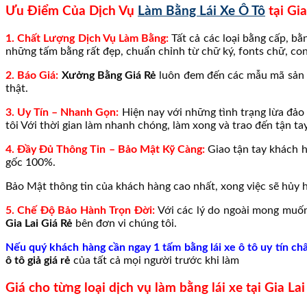
Ưu Điểm Của Dịch Vụ
Làm Bằng Lái Xe Ô Tô
tại Gia
1. Chất Lượng Dịch Vụ Làm Bằng:
Tất cả các loại bằng cấp, bằ
những tấm bằng rất đẹp, chuẩn chỉnh từ chữ ký, fonts chữ, c
2. Báo Giá:
Xưởng
Bằng Giá
Rẻ
luôn đem đến các mẫu mã sản 
thật.
3. Uy Tín – Nhanh Gọn:
Hiện nay với những tình trạng lừa đảo 
tôi Với thời gian làm nhanh chóng, làm xong và trao đến tận ta
4. Đầy Đủ Thông Tin – Bảo Mật Kỹ Càng:
Giao tận tay khách h
gốc 100%.
Bảo Mật thông tin của khách hàng cao nhất, xong việc sẽ hủy h
5. Chế Độ Bảo Hành Trọn Đời:
Với các lý do ngoài mong muốn
Gia Lai Giá Rẻ
bên đơn vi chúng tôi.
Nếu quý khách hàng cần ngay 1 tấm bằng lái xe ô tô uy tín c
ô tô giả giá rẻ
của tất cả mọi người trước khi làm
Giá cho từng loại dịch vụ làm bằng lái xe tại Gia La